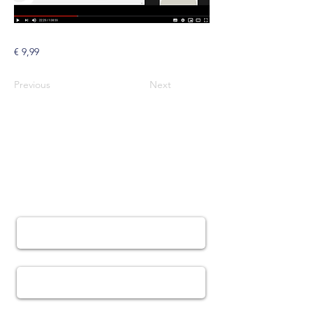
€ 9,99
Previous
Next
CONTACT
Naam *
E-mailadres *
Onderwerp