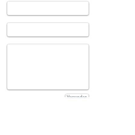
Telefoon
Bericht
Verzenden
Johan De Lille
D&V Consulting BVBA
Brugsesteenweg 237