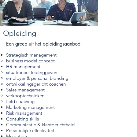
Opleiding
Een greep uit het opleidingsaanbod
S
trategisch management
business model concept
HR management
situationeel leidinggeven
employer & personal branding
ontwikkelingsgericht coachen
Sales management
verkooptechnieken
field coaching
Marketing management
Risk management
C
onsulting skills
C
ommunicatie & klantgerichtheid
P
ersoonlijke effectiviteit
Mediation