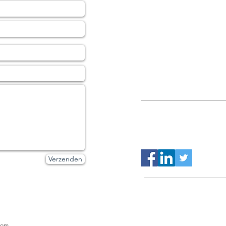
Johan De Lille
D&V Consulting BVBA
Brugsesteenweg 237
8460 Roksem
België
Tel.: 00
32 473 44 39 60
BE0869.454.055
Verzenden
Privacy Policy
com