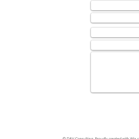
Naam *
E-
mailadres *
Onderwerp
Telefoon
Bericht
© D&V Consulting. Proudly created with
Wix.