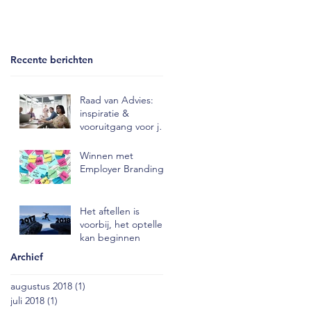
Recente berichten
Raad van Advies:
inspiratie &
vooruitgang voor je
bedrijfsbesluitvormin
g!
Winnen met
Employer Branding!
Het aftellen is
voorbij, het optellen
kan beginnen
Archief
augustus 2018
(1)
1 post
juli 2018
(1)
1 post