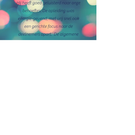
Hij heeft goed geluisterd naar onze
behoeftes: De opleiding was
energie-gevend, met vrij snel ook
een gerichte focus naar de
deelnemers apart. De algemene
appreciatie van de deelnemers was
bijgevolg heel positief !
meer testimonials
CONTACT