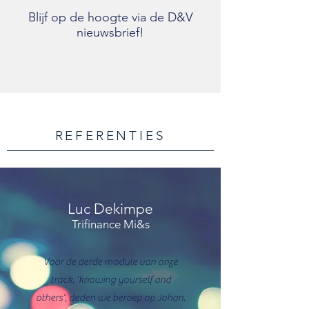
Blijf op de hoogte via de D&V
nieuwsbrief!
REFERENTIES
Luc Dekimpe
Trifinance Mi&s
Voor de derde module van onze
track, 'knowing yourself and
others', deden we beroep op Johan.